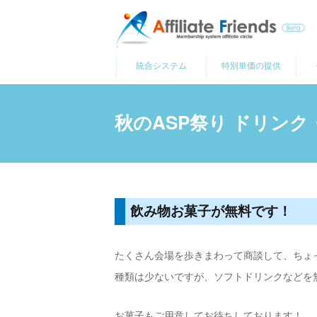
コ
ン
テ
統合システム
特別単価の提供
ン
ツ
へ
秋のASP祭り ドリン
ス
キ
ッ
プ
飲み物お菓子が無料です！
たくさん会場を歩きまわって商談して、ちょ
種類は少ないですが、ソフトドリンクなどを
お菓子もご用意してお待ちしております！