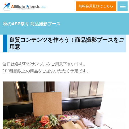
コ
無料会員登録はこちら
ン
テ
秋のASP祭り 商品撮影ブース
ン
ツ
良質コンテンツを作ろう！商品撮影ブースをご
へ
用意
ス
キ
当日は各ASPがサンプルをご用意下さいます。
ッ
100種類以上の商品をご提供いただく予定です。
プ