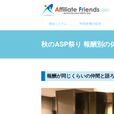
コ
ン
テ
統合システム
特別単価の提供
ン
ツ
へ
秋のASP祭り 報酬別の
ス
キ
ッ
プ
報酬が同じくらいの仲間と語