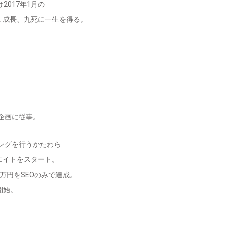
2017年1月の
トに 成長、九死に一生を得る。
企画に従事。
ングを行うかたわら
リエイトをスタート。
0万円をSEOのみで達成。
開始。