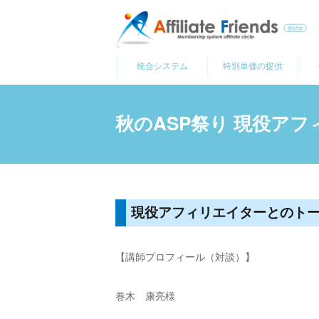
コ
ン
テ
統合システム
特別単価の提供
ン
ツ
へ
秋のASP祭り 現役ア
ス
キ
ッ
プ
現役アフィリエイターとのトー
【講師プロフィール（対談）】
巻木 康亮様