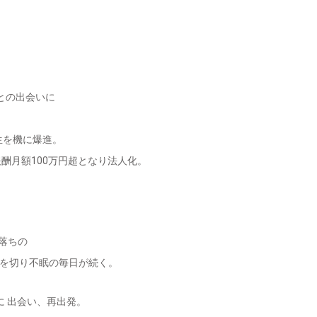
ーとの出会いに
生を機に爆進。
酬月額100万円超となり法人化。
落ちの
円を切り不眠の毎日が続く。
に 出会い、再出発。