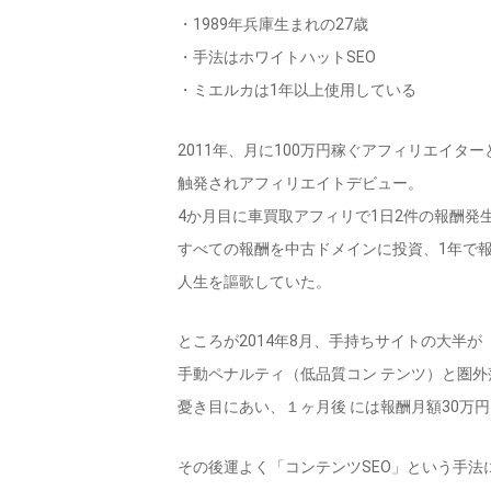
・1989年兵庫生まれの27歳
・手法はホワイトハットSEO
・ミエルカは1年以上使用している
2011年、月に100万円稼ぐアフィリエイタ
触発されアフィリエイトデビュー。
4か月目に車買取アフィリで1日2件の報酬発
すべての報酬を中古ドメインに投資、1年で報
人生を謳歌していた。
ところが2014年8月、手持ちサイトの大半が
手動ペナルティ（低品質コン テンツ）と圏外
憂き目にあい、１ヶ月後 には報酬月額30万
その後運よく「コンテンツSEO」という手法