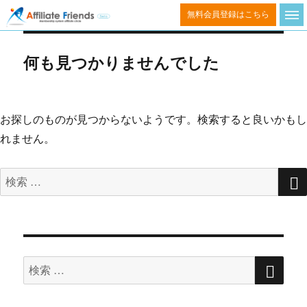
コ
無料会員登録はこちら
ン
テ
何も見つかりませんでした
ン
ツ
へ
お探しのものが見つからないようです。検索すると良いかもし
ス
れません。
キ
ッ
検
プ
索
対
象:
検
検
索
索
対