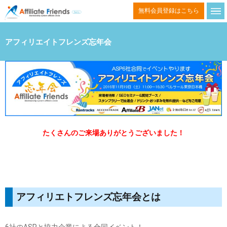
コ
無料会員登録はこちら
ン
テ
アフィリエイトフレンズ忘年会
ン
ツ
へ
ス
キ
ッ
たくさんのご来場ありがとうございました！
プ
アフィリエトフレンズ忘年会とは
6社のASPと協力企業による合同イベント！