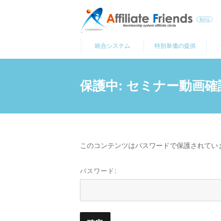
コ
ン
テ
統合システム
特別単価の提供
ン
ツ
へ
保護中: セミナー動画確
ス
キ
ッ
プ
このコンテンツはパスワードで保護されてい
パスワード: