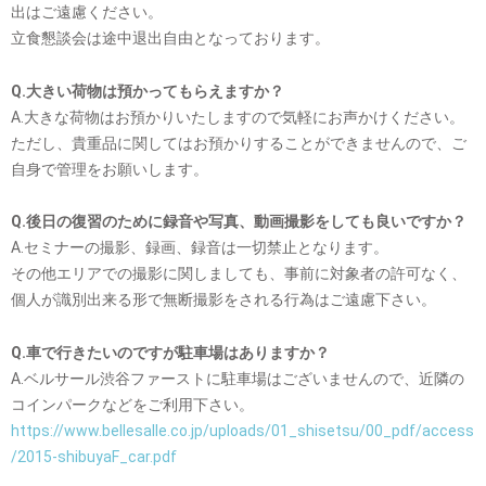
出はご遠慮ください。
立食懇談会は途中退出自由となっております。
Q.大きい荷物は預かってもらえますか？
A.大きな荷物はお預かりいたしますので気軽にお声かけください。
ただし、貴重品に関してはお預かりすることができませんので、ご
自身で管理をお願いします。
Q.後日の復習のために録音や写真、動画撮影をしても良いですか？
A.セミナーの撮影、録画、録音は一切禁止となります。
その他エリアでの撮影に関しましても、事前に対象者の許可なく、
個人が識別出来る形で無断撮影をされる行為はご遠慮下さい。
Q.車で行きたいのですが駐車場はありますか？
A.ベルサール渋谷ファーストに駐車場はございませんので、近隣の
コインパークなどをご利用下さい。
https://www.bellesalle.co.jp/uploads/01_shisetsu/00_pdf/access
/2015-shibuyaF_car.pdf