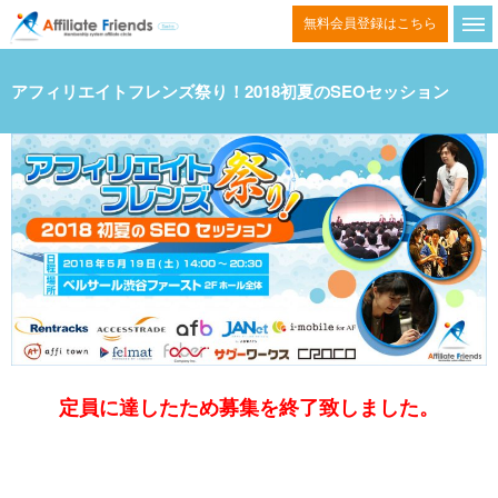
コ
無料会員登録はこちら
ン
テ
アフィリエイトフレンズ祭り！2018初夏のSEOセッション
ン
ツ
へ
ス
キ
ッ
プ
定員に達したため募集を終了致しました。