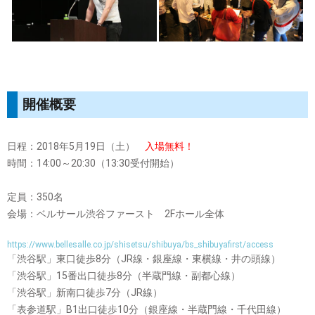
開催概要
日程：2018年5月19日（土）
入場無料！
時間：14:00～20:30（13:30受付開始）
定員：350名
会場：ベルサール渋谷ファースト 2Fホール全体
https://www.bellesalle.co.jp/shisetsu/shibuya/bs_shibuyafirst/access
「渋谷駅」東口徒歩8分（JR線・銀座線・東横線・井の頭線）
「渋谷駅」15番出口徒歩8分（半蔵門線・副都心線）
「渋谷駅」新南口徒歩7分（JR線）
「表参道駅」B1出口徒歩10分（銀座線・半蔵門線・千代田線）