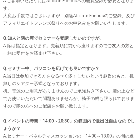
A.ご参加いただくにはAffiliate Friendsへの会員登録が必要となりま
す。
大変お手数ではございますが、別途Affiliate Friendsのご登録、及び
アフィリエイトフレンズ祭りへのお申込みをお願いいたします。
Q.知人と隣の席でセミナーを受講したいのですが。
A.席は指定となります。先着順に前から座りますのでご友人の方と
一緒に受付をお済ませ下さい。
Q.セミナー中、パソコンを広げても良いですか？
A.当日は参加できる方をなるべく多くしたいという趣旨のもと、机
無しのシアター形式となっております。
机、電源のご用意がありませんのでご承知おき下さい。膝の上など
でお使いいただいて問題ありませんが、椅子の幅も限られておりま
すので隣の方へのご配慮をお願い致します。
Q.イベントの時間「14:00～20:30」の範囲内で退出は自由なのでし
ょうか？
A.セミナー・パネルディスカッションの「14:00～18:00」の間の退